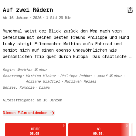
Auf zwei Rädern
Ab 16 Jahren
·
2026
·
1 Std 29 Min
Manchmal weist der Blick zurück den Weg nach vorn: 
Gemeinsam mit seinem besten Freund Philippe und Hund 
Lucky steigt Filmemacher Mathias aufs Fahrrad und 
begibt sich auf einen ebenso ungewöhnlichen wie 
persönlichen Trip quer durch Europa. Das chaotische 
Trio folgt der Route, die Mathias‘ verstorbener Sohn 
Youri einige Jahre zuvor selbst unternommen hat – von 
Regie
:
Mathias Mlekuz
der französischen Atlantikküste bis zum Schwarzen 
Besetzung
:
Mathias Mlekuz
·
Philippe Rebbot
·
Josef Mlekuz
·
Adriane Gradziel
·
Marziyeh Rezaei
Meer. Was als leise Spurensuche beginnt, wird zu 
Genres
:
Komödie
·
Drama
einem überraschend heiteren Abenteuer voller 
unerwarteter Begegnungen. Mit jeder Etappe nähern 
Altersfreigabe: ab 16 Jahren
sich die beiden Freunde mal auf berührende, mal auf 
humorvolle Weise dem Verlust – und feiern doch das 
Diesen Film entdecken
Leben.

 AUF ZWEI RÄDERN ist ein zutiefst berührendes und 
zugleich lebensbejahendes Roadmovie voller Wärme, 
0
0
HEUTE
SO
Witz und Menschlichkeit, das mühelos zwischen feiner 
08.08.
09.08.