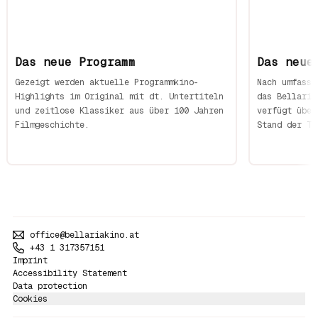
Das neue Programm
Das neue
Gezeigt werden aktuelle Programmkino-
Nach umfasse
Highlights im Original mit dt. Untertiteln 
das Bellaria
und zeitlose Klassiker aus über 100 Jahren 
verfügt über
Filmgeschichte.
Stand der Te
office@bellariakino.at
+43 1 317357151
Imprint
Accessibility Statement
Data protection
Cookies