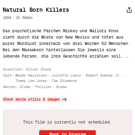
Natural Born Killers
1994
·
1h 59min
Das psychotische Pärchen Mickey und Mallory Knox 
zieht durch die Wüste von New Mexico und tötet aus 
purer Mordlust innerhalb von drei Wochen 52 Menschen. 
Bei den Massakern hinterlassen Sie jeweils eine 
lebende Person, die ihre Geschichte erzählen soll. 
Während die sensationslüsternen Medien die "M&M 
Murders" zu regelrechten Stars befördern, hängt sich 
Direction
:
Oliver Stone
der nicht weniger wahnsinnige Cop Scagnetti an ihre 
Cast
:
Woody Harrelson
·
Juliette Lewis
·
Robert Downey Jr.
·
Tommy Lee Jones
·
Tom Sizemore
Fersen.
Genres
:
Crime
·
Thriller
·
Drama
Check movie stills & images
This film is currently not scheduled.
Back to Program